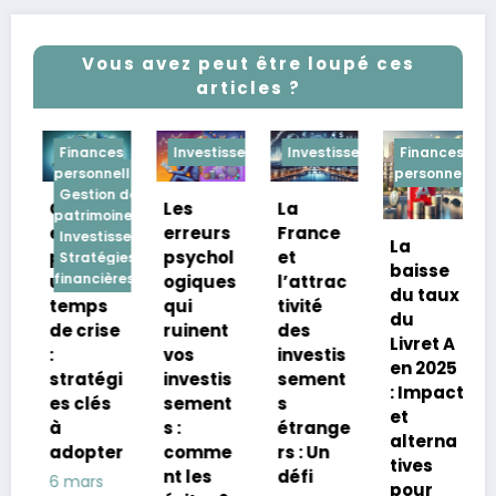
Vous avez peut être loupé ces
articles ?
s
Finances
Investissements
Investissements
Finances
e
personnelles
personnelles
TF et
Gestion de
La
Optimis
Les
patrimoine
France
er son
erreurs
ements
Investissements
La
I
et
portefe
psychol
Stratégies
baisse
d
financières
l’attrac
uille en
ogiques
du taux
l
tivité
temps
qui
du
c
des
de crise
ruinent
Livret A
m
investis
:
vos
en 2025
e
sement
stratégi
investis
: Impact
G
s
es clés
sement
et
p
étrange
à
s :
alterna
d
rs : Un
adopter
comme
tives
n
défi
nt les
6 mars
pour
8