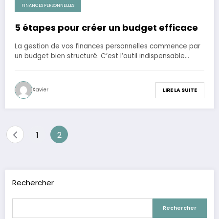
FINANCES PERSONNELLES
5 étapes pour créer un budget efficace
La gestion de vos finances personnelles commence par
un budget bien structuré. C’est l’outil indispensable…
Xavier
LIRE LA SUITE
Pagination
1
2
des
publications
Rechercher
Rechercher