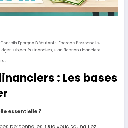
,
,
,
Conseils Épargne Débutants
Épargne Personnelle
,
,
udget
Objectifs Financiers
Planification Financière
res
financiers : Les bases
er
le essentielle ?
nces personnelles. Que vous souhaitiez