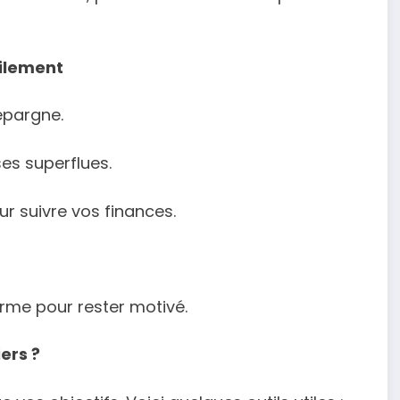
cilement
épargne.
ses superflues.
r suivre vos finances.
erme pour rester motivé.
ers ?