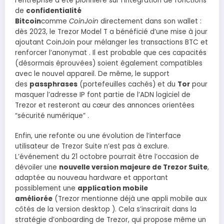
l’entreprise a été pionnière sur l’intégration de fonctions
de
confidentialité
Bitcoin
comme
CoinJoin
directement dans son wallet :
dès 2023, le Trezor Model T a bénéficié d’une mise à jour
ajoutant CoinJoin pour mélanger les transactions BTC et
renforcer l’anonymat . Il est probable que ces capacités
(désormais éprouvées) soient également compatibles
avec le nouvel appareil. De même, le support
des
passphrases
(portefeuilles cachés) et du
Tor
pour
masquer l’adresse IP font partie de l’ADN logiciel de
Trezor et resteront au cœur des annonces orientées
“sécurité numérique” .
Enfin, une refonte ou une évolution de l’interface
utilisateur de Trezor Suite n’est pas à exclure.
L’événement du 21 octobre pourrait être l’occasion de
dévoiler une
nouvelle version majeure de Trezor Suite
,
adaptée au nouveau hardware et apportant
possiblement une
application mobile
améliorée
(Trezor mentionne déjà une appli mobile aux
côtés de la version desktop ). Cela s’inscrirait dans la
stratégie d’onboarding de Trezor, qui propose même un