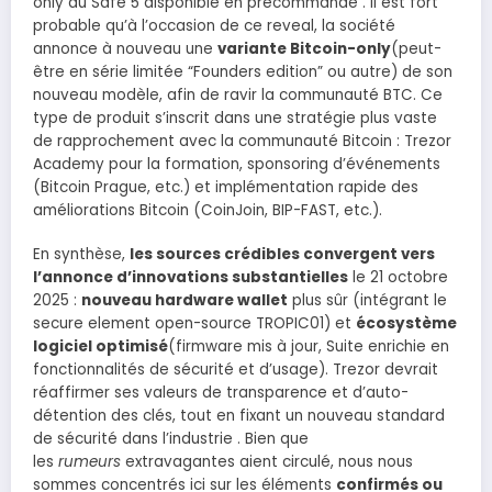
only du Safe 5 disponible en précommande . Il est fort
probable qu’à l’occasion de ce reveal, la société
annonce à nouveau une
variante Bitcoin-only
(peut-
être en série limitée “Founders edition” ou autre) de son
nouveau modèle, afin de ravir la communauté BTC. Ce
type de produit s’inscrit dans une stratégie plus vaste
de rapprochement avec la communauté Bitcoin : Trezor
Academy pour la formation, sponsoring d’événements
(Bitcoin Prague, etc.) et implémentation rapide des
améliorations Bitcoin (CoinJoin, BIP-FAST, etc.).
En synthèse,
les sources crédibles convergent vers
l’annonce d’innovations substantielles
le 21 octobre
2025 :
nouveau hardware wallet
plus sûr (intégrant le
secure element open-source TROPIC01) et
écosystème
logiciel optimisé
(firmware mis à jour, Suite enrichie en
fonctionnalités de sécurité et d’usage). Trezor devrait
réaffirmer ses valeurs de transparence et d’auto-
détention des clés, tout en fixant un nouveau standard
de sécurité dans l’industrie . Bien que
les
rumeurs
extravagantes aient circulé, nous nous
sommes concentrés ici sur les éléments
confirmés ou