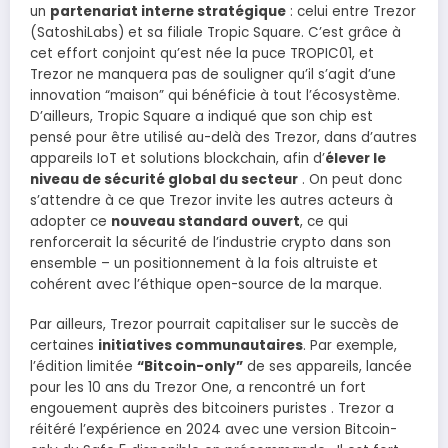
un
partenariat interne stratégique
: celui entre Trezor
(SatoshiLabs) et sa filiale Tropic Square. C’est grâce à
cet effort conjoint qu’est née la puce TROPIC01, et
Trezor ne manquera pas de souligner qu’il s’agit d’une
innovation “maison” qui bénéficie à tout l’écosystème.
D’ailleurs, Tropic Square a indiqué que son chip est
pensé pour être utilisé au-delà des Trezor, dans d’autres
appareils IoT et solutions blockchain, afin d’
élever le
niveau de sécurité global du secteur
. On peut donc
s’attendre à ce que Trezor invite les autres acteurs à
adopter ce
nouveau standard ouvert
, ce qui
renforcerait la sécurité de l’industrie crypto dans son
ensemble – un positionnement à la fois altruiste et
cohérent avec l’éthique open-source de la marque.
Par ailleurs, Trezor pourrait capitaliser sur le succès de
certaines
initiatives communautaires
. Par exemple,
l’édition limitée
“Bitcoin-only”
de ses appareils, lancée
pour les 10 ans du Trezor One, a rencontré un fort
engouement auprès des bitcoiners puristes . Trezor a
réitéré l’expérience en 2024 avec une version Bitcoin-