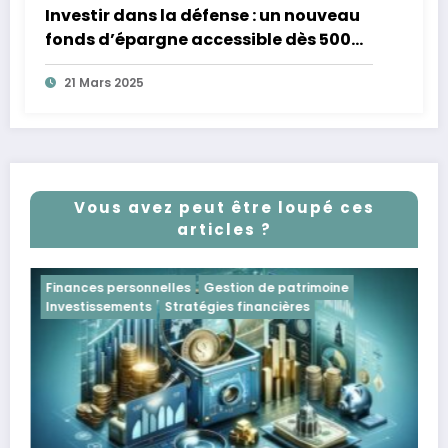
Investir dans la défense : un nouveau
fonds d’épargne accessible dès 500
euros
21 Mars 2025
Vous avez peut être loupé ces
articles ?
patrimoine
Investissements
ières