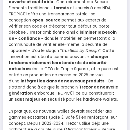
ouverte et auditable
. Contrairement aux Secure
Elements traditionnels
fermés
et soumis à des NDA,
TROPIC01 offre une transparence totale : sa
conception
open-source
permet aux experts de
vérifier son code et d’écarter tout défaut ou porte
dérobée . Trezor ambitionne ainsi d’
éliminer le besoin
de « confiance »
dans le matériel en permettant à la
communauté de vérifier elle-même la sécurité de
l’appareil – d’où le slogan
“Trustless by Design”
. Cette
innovation est décrite comme pouvant
« changer
fondamentalement les standards de sécurité
actuels »
selon le CTO de Tropic Square , et la puce est
entrée en production de masse en 2025 en vue
d’une
intégration dans de nouveaux produits
. On
s’attend donc à ce que le prochain
Trezor de nouvelle
génération
embarque TROPIC01, ce qui constituerait
un
saut majeur en sécurité
pour les hardware wallets.
En pratique, ce nouveau wallet devrait succéder aux
gammes existantes (Safe 3, Safe 5) en renforçant leur
concept. Depuis 2023-2024, Trezor utilise déjà une
architecture à double puce (Microcontrôleur + Secure