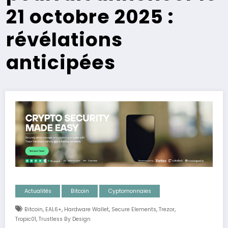
21 octobre 2025 :
révélations
anticipées
Actualités
Bitcoin
Cyptomonnaies
,
,
,
,
,
Bitcoin
EAL6+
Hardware Wallet
Secure Elements
Trezor
,
Tropic01
Trustless By Design