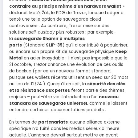
contraire au principe même d’un hardware wallet
»
déclarait Matěj Žák, le PDG de Trezor, lorsque Ledger a
tenté une telle option de sauvegarde cloud
controversée . Au contraire, Trezor mise sur des
solutions
self-custody
plus robustes : par exemple,
la
sauvegarde Shamir à multiples
parts
(Standard
SLIP-39
) qu’il a contribué à populariser,
ou encore son propre kit de sauvegarde physique
Keep
Metal
en acier inoxydable . Il n’est pas impossible que le
21 octobre, Trezor annonce une évolution de ces outils
de backup (par ex. un nouveau format standard,
puisque ses wallets récents utilisent un seed sur 20 mots
au lieu de 12/24 ). Quoiqu’il en soit, la
sécurité des clés
et la résistance aux pertes
feront partie des thèmes
majeurs – peut-être via l’introduction d’un
nouveau
standard de sauvegarde universel
, comme le laissent
entendre certaines documentations produits .
En termes de
partenariats
, aucune alliance externe
spécifique n’a fuité dans les médias sérieux à l’heure
actuelle. L’annonce devrait surtout mettre en avant