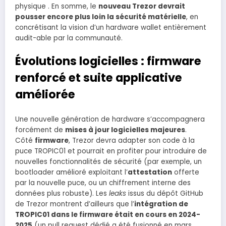
physique . En somme, le
nouveau Trezor devrait
pousser encore plus loin la sécurité matérielle
, en
concrétisant la vision d’un hardware wallet entièrement
audit-able par la communauté.
Évolutions logicielles : firmware
renforcé et suite applicative
améliorée
Une nouvelle génération de hardware s’accompagnera
forcément de
mises à jour logicielles majeures
.
Côté
firmware
, Trezor devra adapter son code à la
puce TROPIC01 et pourrait en profiter pour introduire de
nouvelles fonctionnalités de sécurité (par exemple, un
bootloader amélioré exploitant l’
attestation
offerte
par la nouvelle puce, ou un chiffrement interne des
données plus robuste). Les
leaks
issus du dépôt GitHub
de Trezor montrent d’ailleurs que l’
intégration de
TROPIC01 dans le firmware était en cours en 2024-
2025
(un pull request dédié a été fusionné en mars