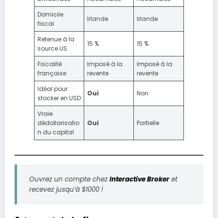
Domicile
Irlande
Irlande
fiscal
Retenue à la
15 %
15 %
source US
Fiscalité
Imposé à la
Imposé à la
française
revente
revente
Idéal pour
Oui
Non
stocker en USD
Vraie
dédollarisatio
Oui
Partielle
n du capital
Ouvrez un compte chez
Interactive Broker
et
recevez jusqu’à $1000 !