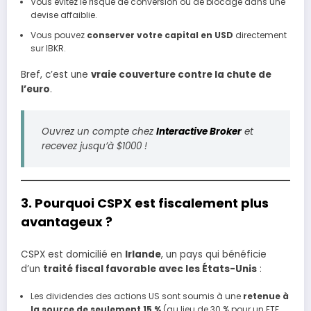
Vous évitez le risque de conversion ou de blocage dans une
devise affaiblie.
Vous pouvez
conserver votre capital en USD
directement
sur IBKR.
Bref, c’est une
vraie couverture contre la chute de
l’euro
.
Ouvrez un compte chez
Interactive Broker
et
recevez jusqu’à $1000 !
3. Pourquoi CSPX est fiscalement plus
avantageux ?
CSPX est domicilié en
Irlande
, un pays qui bénéficie
d’un
traité fiscal favorable avec les États-Unis
:
Les dividendes des actions US sont soumis à une
retenue à
la source de seulement 15 %
(au lieu de 30 % pour un ETF