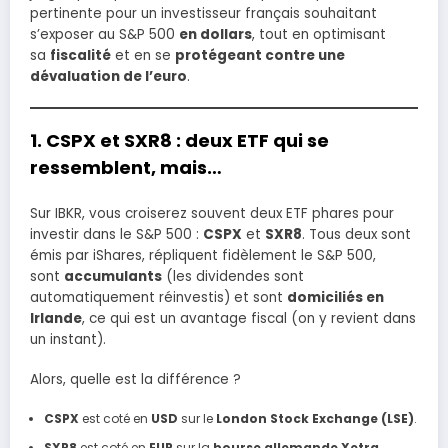
pertinente pour un investisseur français souhaitant
s’exposer au S&P 500
en dollars
, tout en optimisant
sa
fiscalité
et en se
protégeant contre une
dévaluation de l’euro
.
1. CSPX et SXR8 : deux ETF qui se
ressemblent, mais…
Sur IBKR, vous croiserez souvent deux ETF phares pour
investir dans le S&P 500 :
CSPX
et
SXR8
. Tous deux sont
émis par iShares, répliquent fidèlement le S&P 500,
sont
accumulants
(les dividendes sont
automatiquement réinvestis) et sont
domiciliés en
Irlande
, ce qui est un avantage fiscal (on y revient dans
un instant).
Alors, quelle est la différence ?
CSPX
est coté en
USD
sur le
London Stock Exchange (LSE)
.
SXR8
est coté en
EUR
sur la
bourse allemande Xetra
.