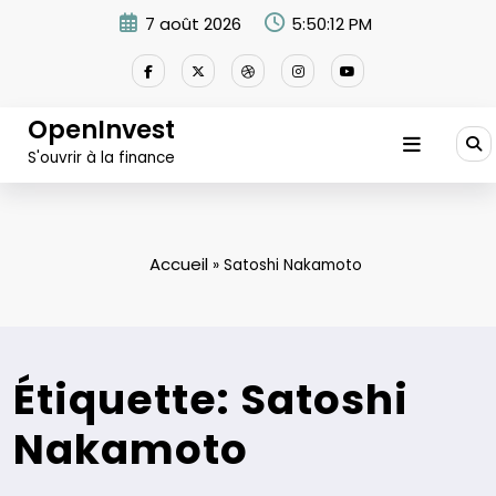
Aller
7 août 2026
5:50:12 PM
au
contenu
OpenInvest
S'ouvrir à la finance
Accueil
»
Satoshi Nakamoto
Étiquette: Satoshi
Nakamoto