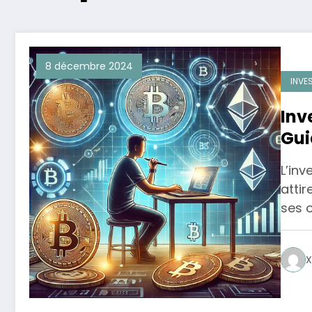
8 décembre 2024
INVE
Inv
Gui
L’in
attir
ses 
X